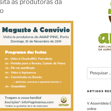
ita às produtoras da
to
Pesquisar
por:
ARTIGOS RE
V Assembleia G
online