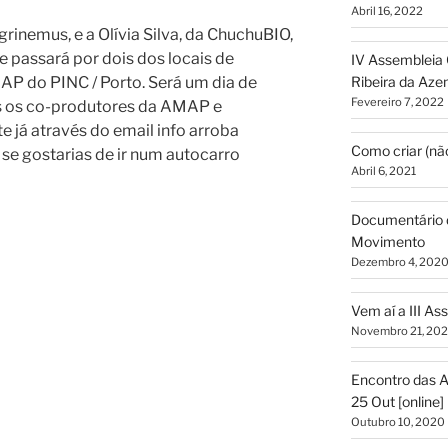
Abril 16, 2022
grinemus, e a Olívia Silva, da ChuchuBIO,
e passará por dois dos locais de
IV Assembleia 
Ribeira da Aze
P do PINC / Porto. Será um dia de
Fevereiro 7, 2022
s os co-produtores da AMAP e
te já através do email info arroba
Como criar (n
se gostarias de ir num autocarro
Abril 6, 2021
Documentário 
Movimento
Dezembro 4, 202
Vem aí a III A
Novembro 21, 20
Encontro das 
25 Out [online]
Outubro 10, 2020