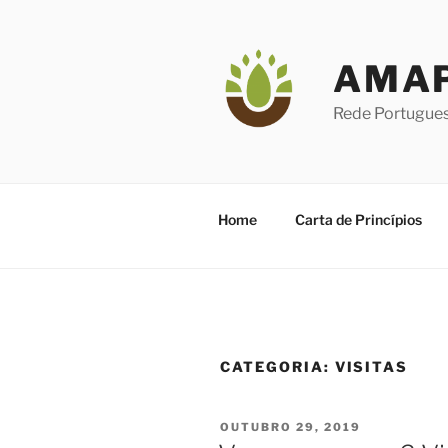
Saltar
para
o
AMAP
conteúdo
Rede Portugue
Home
Carta de Princípios
CATEGORIA:
VISITAS
PUBLICADO
OUTUBRO 29, 2019
EM