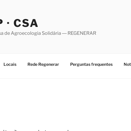
 · CSA
sa de Agroecologia Solidária ― REGENERAR
Locais
Rede Regenerar
Perguntas frequentes
Not