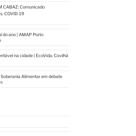
M CABAZ: Comunicado
. COVID-19
al do ano | AMAP Porto
9
tável na cidade | EcoVida, Covilhã
 Soberania Alimentar em debate
19