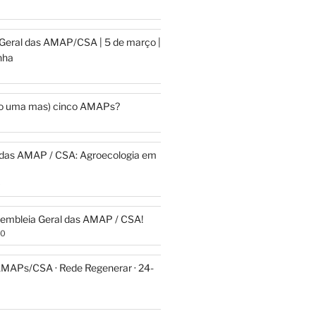
Geral das AMAP/CSA | 5 de março |
nha
ão uma mas) cinco AMAPs?
das AMAP / CSA: Agroecologia em
0
ssembleia Geral das AMAP / CSA!
20
AMAPs/CSA · Rede Regenerar · 24-