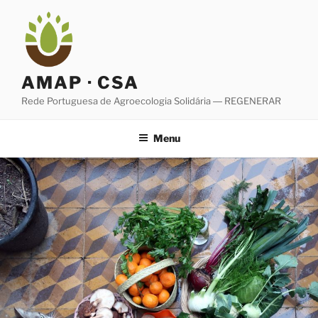
Saltar
para
o
conteúdo
AMAP · CSA
Rede Portuguesa de Agroecologia Solidária ― REGENERAR
Menu