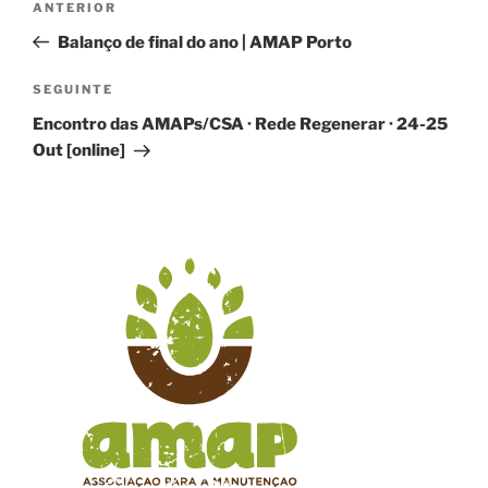
Conteúdo
ANTERIOR
de
anterior
Balanço de final do ano | AMAP Porto
artigos
Conteúdo
SEGUINTE
seguinte
Encontro das AMAPs/CSA · Rede Regenerar · 24-25
Out [online]