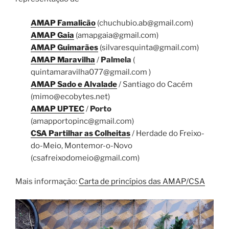
AMAP Famalicão
(chuchubio.ab@gmail.com)
AMAP Gaia
(amapgaia@gmail.com)
AMAP Guimarães
(silvaresquinta@gmail.com)
AMAP Maravilha
/
Palmela
(
quintamaravilha077@gmail.com )
AMAP Sado e Alvalade
/ Santiago do Cacém
(mimo@ecobytes.net)
AMAP UPTEC
/
Porto
(amapportopinc@gmail.com)
CSA Partilhar as Colheitas
/ Herdade do Freixo-
do-Meio, Montemor-o-Novo
(csafreixodomeio@gmail.com)
Mais informação:
Carta de princípios das AMAP/CSA