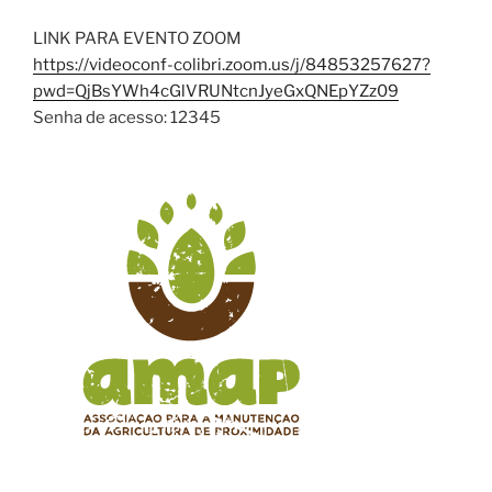
LINK PARA EVENTO ZOOM
https://videoconf-colibri.
zoom.us/j/84853257627?
pwd=
QjBsYWh4cGlVRUNtcnJyeGxQNEpYZz
09
Senha de acesso: 12345