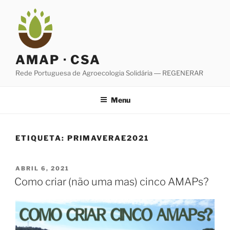
Saltar
para
o
conteúdo
AMAP · CSA
Rede Portuguesa de Agroecologia Solidária ― REGENERAR
Menu
ETIQUETA:
PRIMAVERAE2021
PUBLICADO
ABRIL 6, 2021
EM
Como criar (não uma mas) cinco AMAPs?