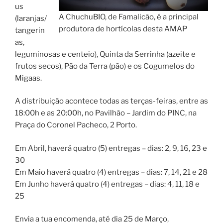
us
A ChuchuBIO, de Famalicão, é a principal
(laranjas/
produtora de hortícolas desta AMAP
tangerin
as,
leguminosas e centeio), Quinta da Serrinha (azeite e
frutos secos), Pão da Terra (pão) e os Cogumelos do
Migaas.
A distribuição acontece todas as terças-feiras, entre as
18:00h e as 20:00h, no Pavilhão – Jardim do PINC, na
Praça do Coronel Pacheco, 2 Porto.
Em Abril, haverá quatro (5) entregas – dias: 2, 9, 16, 23 e
30
Em Maio haverá quatro (4) entregas – dias: 7, 14, 21 e 28
Em Junho haverá quatro (4) entregas – dias: 4, 11, 18 e
25
Envia a tua encomenda, até dia 25 de Março,