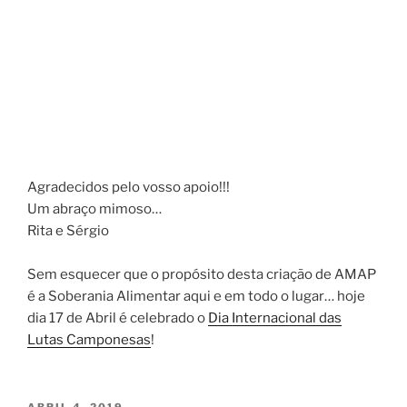
Agradecidos pelo vosso apoio!!!
Um abraço mimoso…
Rita e Sérgio
Sem esquecer que o propósito desta criação de AMAP
é a Soberania Alimentar aqui e em todo o lugar… hoje
dia 17 de Abril é celebrado o
Dia Internacional das
Lutas Camponesas
!
PUBLICADO
ABRIL 4, 2019