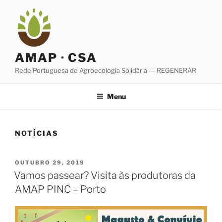
Saltar
para
o
conteúdo
AMAP · CSA
Rede Portuguesa de Agroecologia Solidária ― REGENERAR
Menu
NOTÍCIAS
PUBLICADO
OUTUBRO 29, 2019
EM
Vamos passear? Visita às produtoras da
AMAP PINC – Porto