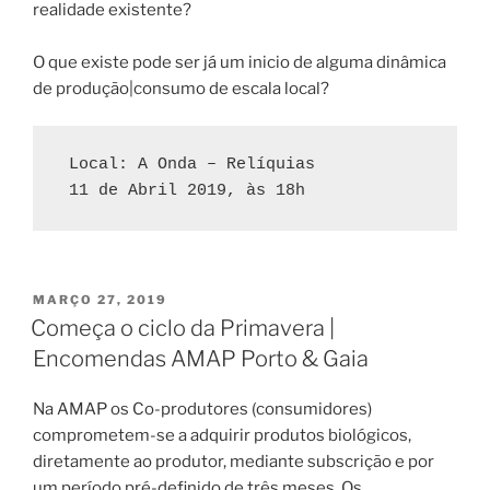
realidade existente?
O que existe pode ser já um inicio de alguma dinâmica
de produção|consumo de escala local?
 Local: A Onda – Relíquias
 11 de Abril 2019, às 18h
PUBLICADO
MARÇO 27, 2019
EM
Começa o ciclo da Primavera |
Encomendas AMAP Porto & Gaia
Na AMAP os Co-produtores (consumidores)
comprometem-se a adquirir produtos biológicos,
diretamente ao produtor, mediante subscrição e por
um período pré-definido de três meses. Os