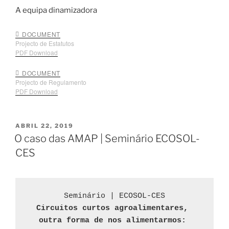
A equipa dinamizadora
DOCUMENT
Projecto de Estatutos
PDF Download
DOCUMENT
Projecto de Regulamento
PDF Download
PUBLICADO
ABRIL 22, 2019
EM
O caso das AMAP | Seminário ECOSOL-
CES
Seminário | ECOSOL-CES
Circuitos curtos agroalimentares, 
outra forma de nos alimentarmos: 